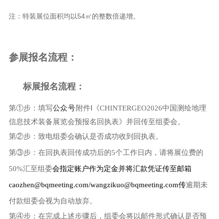
注：特装展位面积均以54㎡的整数倍递增。
参展报名流程：
标展报名流程：
公众号
第①步：填写
附件Ⅰ《CHINTERGEO2026中国测绘地理
信息技术装备展览会预报名回执表》并回传至组委会。
第②步：致电组委会确认是否成功收到回执表。
第③步：在回执表回传成功后的5个工作日内，请将展位费的
50%汇至组委
会指定账户作为定金并将汇款凭证传至邮箱
caozhen@bqmeeting.com/wangzikuo@bqmeeting.com传
逾期未
付款组委会视为自动放弃。
第④步：在完成上述步骤后，组委会将以邮件形式确认是否预